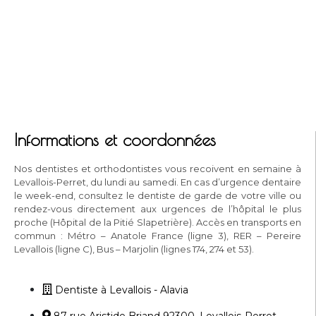
Informations et coordonnées
Nos dentistes et orthodontistes vous recoivent en semaine à
Levallois-Perret, du lundi au samedi. En cas d’urgence dentaire
le week-end, consultez le dentiste de garde de votre ville ou
rendez-vous directement aux urgences de l’hôpital le plus
proche (Hôpital de la Pitié Slapetrière). Accès en transports en
commun : Métro – Anatole France (ligne 3), RER – Pereire
Levallois (ligne C), Bus – Marjolin (lignes 174, 274 et 53).
Dentiste à Levallois - Alavia
87 rue Aristide Briand 92300, Levallois-Perret,