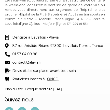
Levallois-Perret, du lundi au samedi. En cas d’urgence dentaire
le week-end, consultez le dentiste de garde de votre ville ou
rendez-vous directement aux urgences de l’hôpital le plus
proche (Hôpital de la Pitié Slapetrière). Accès en transports en
commun : Métro – Anatole France (ligne 3), RER – Pereire
Levallois (ligne C), Bus – Marjolin (lignes 174, 274 et 53).
Dentiste à Levallois - Alavia
87 rue Aristide Briand 92300, Levallois-Perret, France
01 57 64 09 98
contact@alavia.fr
Devis établi sur place, avant tout soin
Praticiens inscrits à l’
ONCD
Plan du site
|
Lexique dentaire
|
FAQ
Suivez-nous